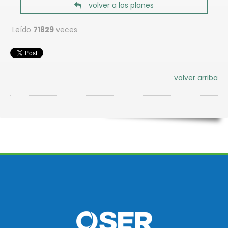
volver a los planes
Leído
71829
veces
volver arriba