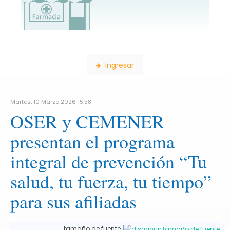
Consulta de Farmacias
Ingresar
Martes, 10 Marzo 2026 15:58
OSER y CEMENER
ra
presentan el programa
integral de prevención “Tu
al
salud, tu fuerza, tu tiempo”
te
para sus afiliadas
e.
o
tamaño de fuente